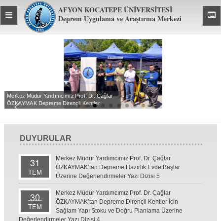
AFYON KOCATEPE ÜNİVERSİTESİ
Toggle
Toggl
Deprem Uygulama ve Araştırma Merkezi
global
global
navigation
navig
Merkez Müdür Yardımcımız Prof. Dr. Çağlar
ÖZKAYMAK Depreme Dirençli Kentler
Hakkındaki Yazı Dizisi 3
DUYURULAR
Merkez Müdür Yardımcımız Prof. Dr. Çağlar
31
ÖZKAYMAK’tan Depreme Hazırlık Evde Başlar
TEM
Üzerine Değerlendirmeler Yazı Dizisi 5
Merkez Müdür Yardımcımız Prof. Dr. Çağlar
30
ÖZKAYMAK’tan Depreme Dirençli Kentler İçin
TEM
Sağlam Yapı Stoku ve Doğru Planlama Üzerine
Değerlendirmeler Yazı Dizisi 4