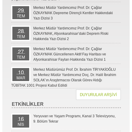
Merkez Müdür Yardımcımız Prof. Dr. Çağlar
29
ÖZKAYMAK Depreme Dirençli Kentler Hakkındaki
TEM
Yazı Dizisi 3
Merkez Müdür Yardımcımız Prof. Dr. Çağlar
28
ÖZKAYMAK, Afyonkarahisar’daki Deprem Riski
TEM
Hakkında Yazı Dizisi 2
Merkez Müdür Yardımcımız Prof. Dr. Çağlar
27
ÖZKAYMAK Güncellenen Aktif Fay Haritası ve
TEM
Afyonkarahisar Fayları Hakkında Yazı Dizisi 1
Merkez Müdürümüz Prof. Dr. İbrahim TİRYAKİOĞLU
10
ve Merkez Müdür Yardımcımız Doç. Dr. Halil İbrahim
MAR
SOLAK’ın Araştırmacısı Olarak Görev Aldığı
TÜBİTAK 1001 Projesi Kabul Edildi
DUYURULAR ARŞİVİ
ETKİNLİKLER
Yeryuvarı ve Yaşam Programı, Kanal 3 Televizyonu,
16
9. Bölüm Tekrar
NİS