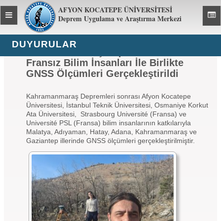
AFYON KOCATEPE ÜNİVERSİTESİ
Toggle
Toggl
Deprem Uygulama ve Araştırma Merkezi
global
global
navigation
navig
DUYURULAR
Kahramanmaraş Depremleri Sonrası
Fransız Bilim İnsanları İle Birlikte
GNSS Ölçümleri Gerçekleştirildi
Kahramanmaraş Depremleri sonrası Afyon Kocatepe
Üniversitesi, İstanbul Teknik Üniversitesi, Osmaniye Korkut
Ata Üniversitesi, Strasbourg Université (Fransa) ve
Université PSL (Fransa) bilim insanlarının katkılarıyla
Malatya, Adıyaman, Hatay, Adana, Kahramanmaraş ve
Gaziantep illerinde GNSS ölçümleri gerçekleştirilmiştir.