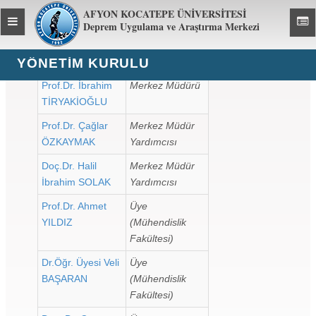
AFYON KOCATEPE ÜNİVERSİTESİ
Toggle
Toggl
Deprem Uygulama ve Araştırma Merkezi
global
global
navigation
navig
YÖNETIM KURULU
Prof.Dr. İbrahim
Merkez Müdürü
TİRYAKİOĞLU
Prof.Dr. Çağlar
Merkez Müdür
ÖZKAYMAK
Yardımcısı
Doç.Dr. Halil
Merkez Müdür
İbrahim SOLAK
Yardımcısı
Prof.Dr. Ahmet
Üye
YILDIZ
(Mühendislik
Fakültesi)
Dr.Öğr. Üyesi Veli
Üye
BAŞARAN
(Mühendislik
Fakültesi)